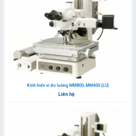
0976.198.025
0983.058.720
Kính hiển vi đo lường MM800, MM400 (LU)
Liên hệ