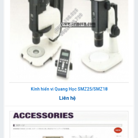
0976.198.025
0983.058.720
Kính hiển vi Quang Học SMZ25/SMZ18
Liên hệ