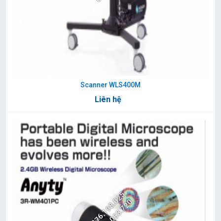
Scanner WLS400M
Liên hệ
0976.198.025
0983.058.720