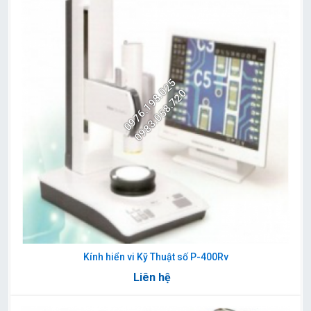
0976.198.025
0983.058.720
Kính hiển vi Kỹ Thuật số P-400Rv
Liên hệ