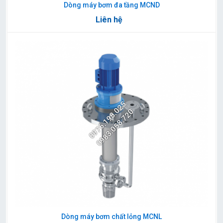
Dòng máy bơm đa tầng MCND
Liên hệ
0976.198.025
0983.058.720
Dòng máy bơm chất lỏng MCNL