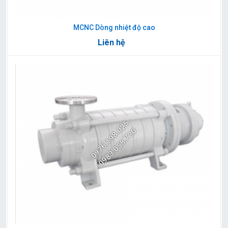
MCNC Dòng nhiệt độ cao
Liên hệ
0976.198.025
0983.058.720