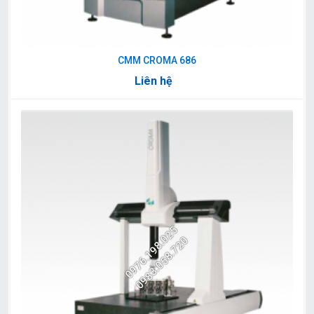
CMM CROMA 686
Liên hệ
0976.198.025
0983.058.720