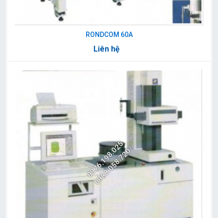
RONDCOM 60A
Liên hệ
0976.198.025
0983.058.720