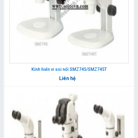
0976.198.025
0983.058.720
Kính hiển vi soi nổi SMZ745/SMZ745T
Liên hệ