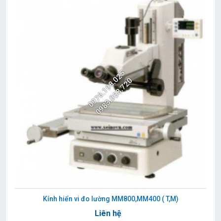
0976.198.025
0983.058.720
Kính hiển vi đo lường MM800,MM400 ( T,M)
Liên hệ