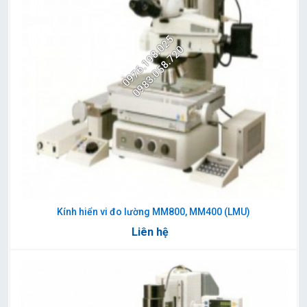
0976.198.025
0983.058.720
Kính hiển vi đo lường MM800, MM400 (LMU)
Liên hệ