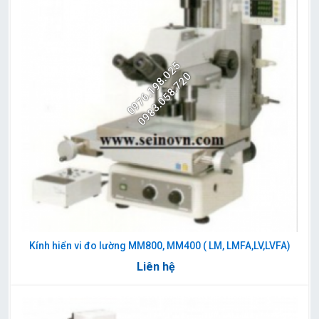
0976.198.025
0983.058.720
Kính hiển vi đo lường MM800, MM400 ( LM, LMFA,LV,LVFA)
Liên hệ