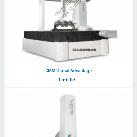
0976.198.025
0983.058.720
CMM Global Advantage
Liên hệ