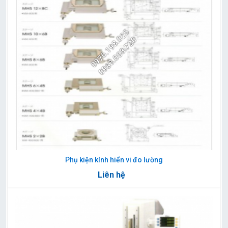
0976.198.025
0983.058.720
Phụ kiện kính hiển vi đo lường
Liên hệ