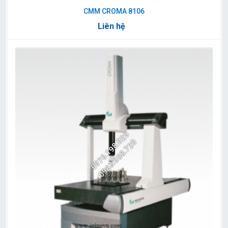
CMM CROMA 8106
Liên hệ
0976.198.025
0983.058.720