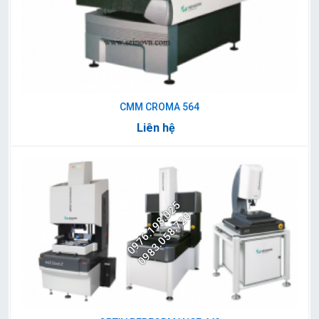
CMM CROMA 564
Liên hệ
0976.198.025
0983.058.720