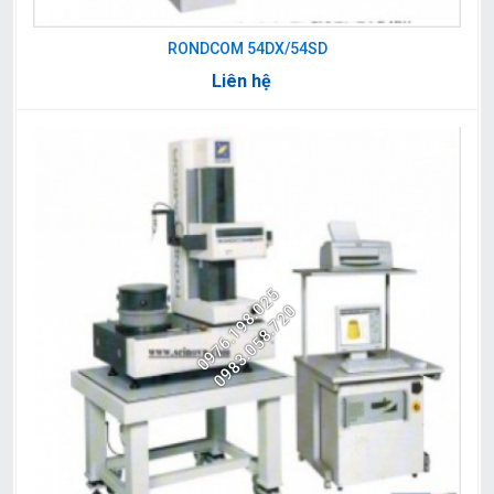
RONDCOM 54DX/54SD
Liên hệ
0976.198.025
0983.058.720