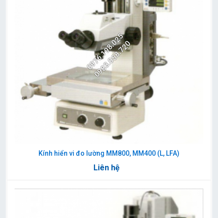
0976.198.025
0983.058.720
Kính hiển vi đo lường MM800, MM400 (L, LFA)
Liên hệ