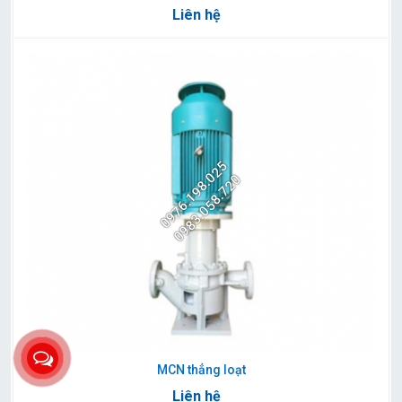
Liên hệ
0976.198.025
0983.058.720
MCN thẳng loạt
Liên hệ