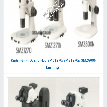
0976.198.025
0983.058.720
Kính hiển vi Quang Học SMZ1270/SMZ1270i/ SMZ800N
Liên hệ