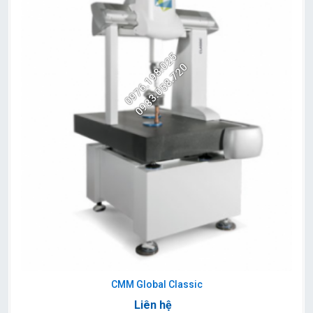
0976.198.025
0983.058.720
CMM Global Classic
Liên hệ