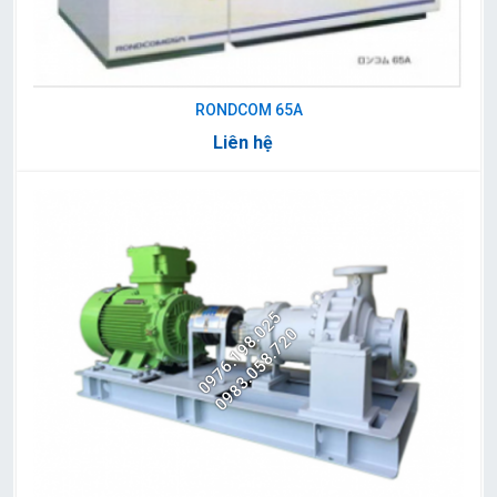
RONDCOM 65A
Liên hệ
0976.198.025
0983.058.720