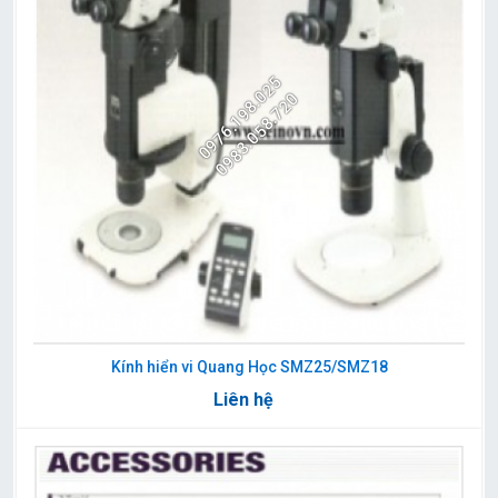
0976.198.025
0983.058.720
Kính hiển vi Quang Học SMZ25/SMZ18
Liên hệ