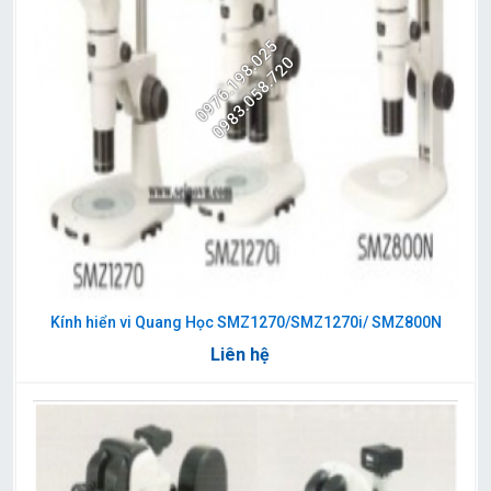
0976.198.025
0983.058.720
Kính hiển vi Quang Học SMZ1270/SMZ1270i/ SMZ800N
Liên hệ