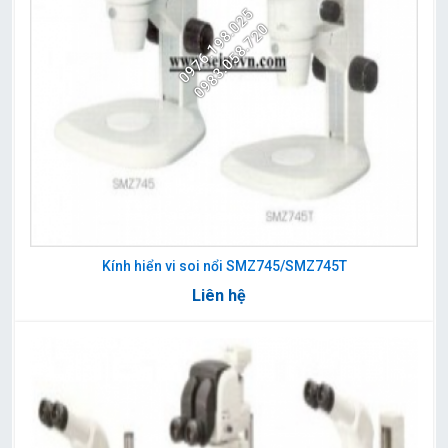
0976.198.025
0983.058.720
Kính hiển vi soi nổi SMZ745/SMZ745T
Liên hệ