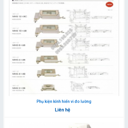
0976.198.025
0983.058.720
Phụ kiện kính hiển vi đo lường
Liên hệ