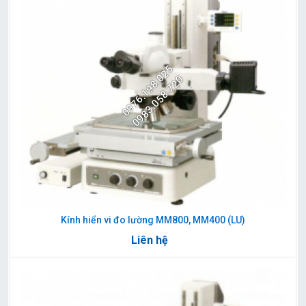
0976.198.025
0983.058.720
Kính hiển vi đo lường MM800, MM400 (LU)
Liên hệ