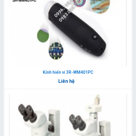
0976.198.025
0983.058.720
Kính hiển vi 3R-WM401PC
Liên hệ