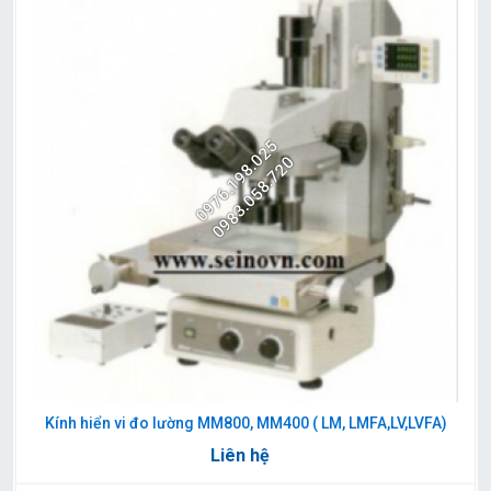
0976.198.025
0983.058.720
Kính hiển vi đo lường MM800, MM400 ( LM, LMFA,LV,LVFA)
Liên hệ