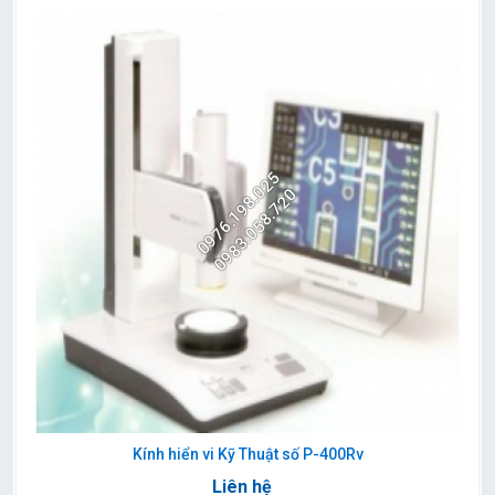
0976.198.025
0983.058.720
Kính hiển vi Kỹ Thuật số P-400Rv
Liên hệ