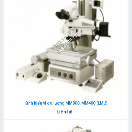
0976.198.025
0983.058.720
Kính hiển vi đo lường MM800, MM400 (LMU)
Liên hệ