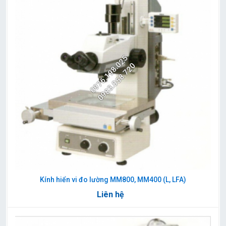
0976.198.025
0983.058.720
Kính hiển vi đo lường MM800, MM400 (L, LFA)
Liên hệ