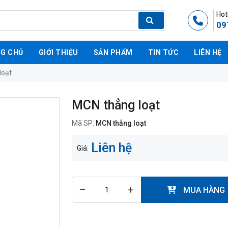
Hot
09
G CHỦ
GIỚI THIỆU
SẢN PHẨM
TIN TỨC
LIÊN HỆ
loạt
MCN thẳng loạt
Mã SP:
MCN thẳng loạt
Liên hệ
Giá:
–
+
MUA HÀNG