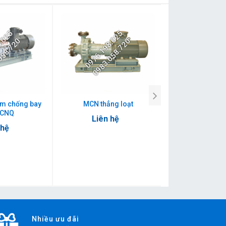
8.025
0976.198.025
058.720
0983.058.720
m chống bay
MCN thẳng loạt
MCNQ
Liên hệ
 hệ
Nhiều ưu đãi