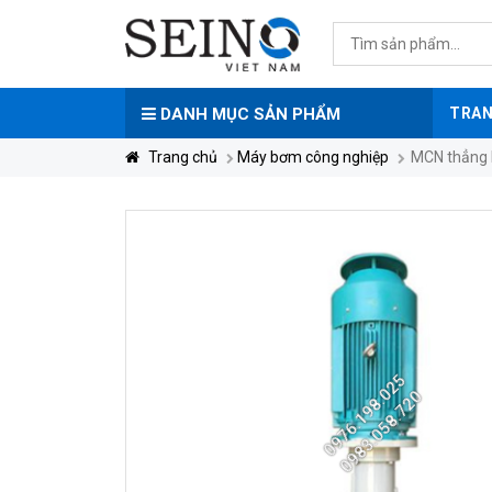
DANH MỤC
SẢN PHẨM
TRAN
Trang chủ
Máy bơm công nghiệp
MCN thẳng 
0976.198.025
0983.058.720