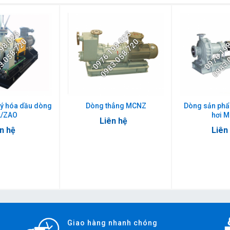
198.025
0976.198.025
0976.19
3.058.720
0983.058.720
0983.
lý hóa dầu dòng
Dòng thẳng MCNZ
Dòng sản phẩ
/ZAO
hơi 
Liên hệ
n hệ
Liên
Giao hàng nhanh chóng