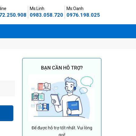
line
Ms:Linh
Ms:Oanh
72.250.908
0983.058.720
0976.198.025
BẠN CẦN HỖ TRỢ?
Để được hỗ trợ tốt nhất. Vui lòng
gọi!