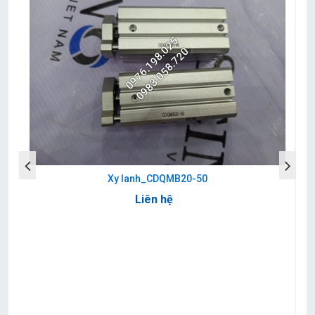
0976.198.025
0983.058.720
Xy lanh_CDQMB20-50
Liên hệ