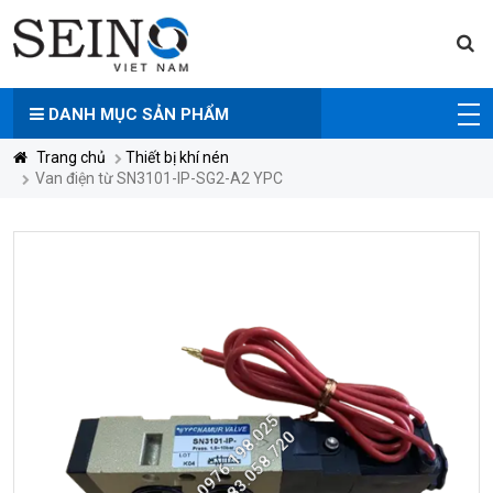
DANH MỤC
SẢN PHẨM
Trang chủ
Thiết bị khí nén
Van điện từ SN3101-IP-SG2-A2 YPC
0976.198.025
0983.058.720