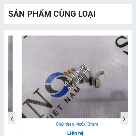
SẢN PHẨM CÙNG LOẠI
0976.198.025
0983.058.720
Chổi than_4x6x13mm
Liên hệ