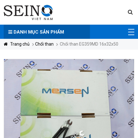
DANH MỤC
SẢN PHẨM
Trang chủ
Chổi than
Chổi than EG359MD 16x32x50