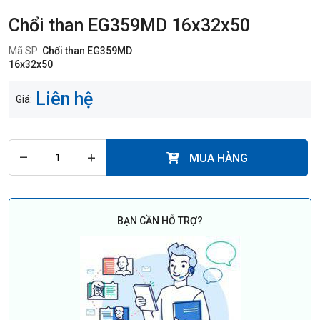
Chổi than EG359MD 16x32x50
Mã SP:
Chổi than EG359MD
16x32x50
Liên hệ
Giá:
–
+
MUA HÀNG
BẠN CẦN HỖ TRỢ?